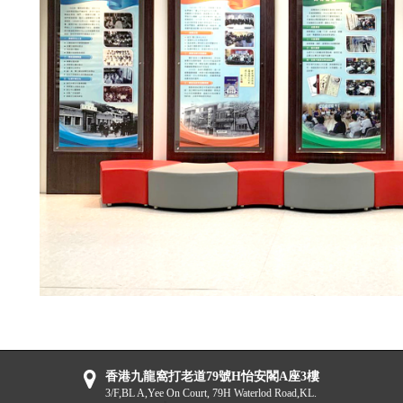
香港九龍窩打老道79號H怡安閣A座3樓
3/F,BL A,Yee On Court, 79H Waterlod Road,KL.