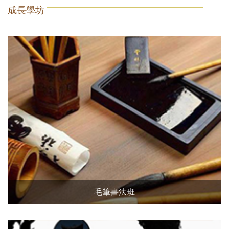
成長學坊
毛筆書法班