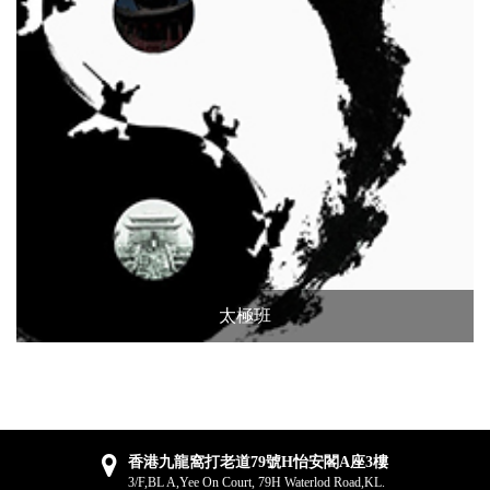
太極班
香港九龍窩打老道79號H怡安閣A座3樓
3/F,BL A,Yee On Court, 79H Waterlod Road,KL.