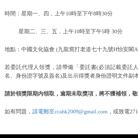
時間：星期一、四，上午
10
時至下午
8
時
30
分
星期二、三、五，上午
10
時至下午
5
時
30
分
地點：中國文化協會
(
九龍窩打老道七十九號H怡安閣A
若委託代理人領獎，請帶備「委託書(必須記載委託
名、身份證字號及簽名)及出示得獎者身份證明文件副
請於領獎限期內領取，逾期未取獎項，將不獲補領，敬
如有問題，
請
電郵至ccahk2009@gmail.com
，或致電
27