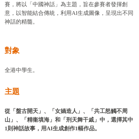
賽，將以「中國神話」為主題，旨在參賽者發揮創
意，以智能結合傳統，利用AI生成圖像，呈現出不同
神話的精髓。
對象
全港中學生
。
主題
從「盤古開天」、「
女媧造
人
」、「
共工怒觸不周
山
」、「
精衞填海
」和「
刑天舞干戚
」中，選擇其中
1
則神話故事，用
AI
生成創作
1
幅作品。