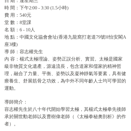
日 期：逢星期三
時 間：下午2:00 - 3:30 (1.5小時)
費 用：540元
堂 數：8堂課
名 額：6 - 10人
地 點：中國文化協會會址(香港九龍窩打老道79號H怡安閣A
座3樓)
導 師：容志權先生
內 容：楊式太極理論、姿勢正誤分析、實習。太極是國家
級非物質文化遺產，源遠流長，包含道家和儒家的精神哲
理，融合了力量、平衡、姿勢以及凝神靜氣等要素，具有健
療養生、舒展筋骨之功效，為中外不同年齡人士均可學習的
運動。
導師簡介：
容志權先生於八十年代開始學習太極，其楊式太極拳先後師
承於關世勳老師以及曹樹偉老師（《太極拳秘奧剖析》的作
者）。