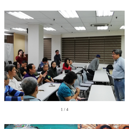
1
/
4