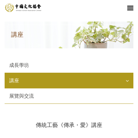
講座
成長學坊
講座
展覽與交流
傳統工藝《傳承・愛》講座