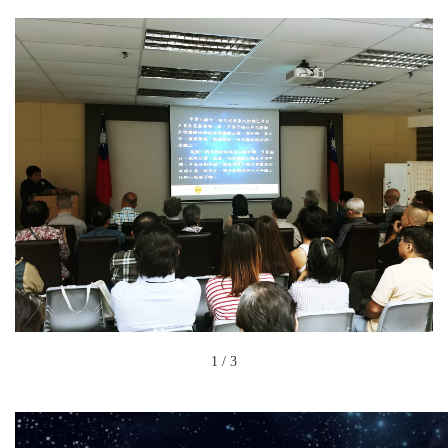
1
/
3