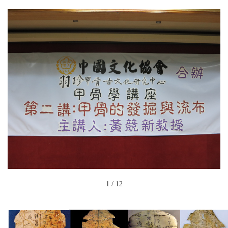
1
/
12