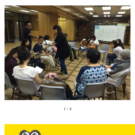
1
/
4