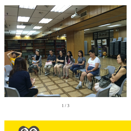
1
/
3