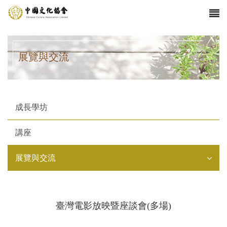
展覽與交流
成長學坊
講座
展覽與交流
臺灣電影放映暨座談會(多場)