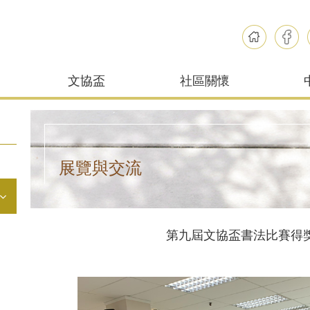
文協盃
社區關懷
展覽與交流
第九屆文協盃書法比賽得