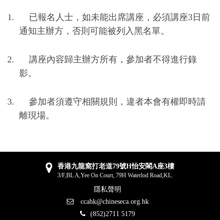
1. 已報名人士，如未能出席講座，必須講座3日前
通知主辦方，否則可能被列入黑名單。
2. 講座內容歸主辦方所有，參加者不得進行錄
影。
3. 參加者須遵守相關規則，違者本會有權即時請
離現場。
香港九龍窩打老道79號H怡安閣A座3樓
3/F,BL A,Yee On Court, 79H Waterlod Road,KL.
隱私聲明
ccahk@chineseca.org.hk
(852)2711 5179