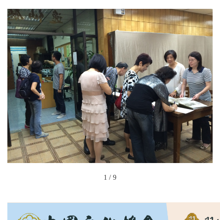
1
/
9