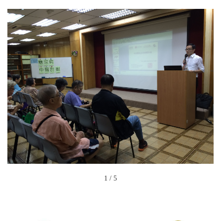
1
/
5