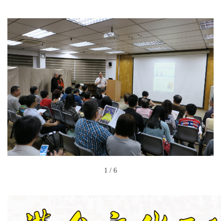
1
/
6