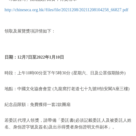
http://chineseca.org.hk//files/file/20211208/20211208104258_66827.pdf
領取及展覽獎項詳情如下：
日期：
12
月7日
至
2022
年
1
月
10
日
時段：
上午10時00分至下午5時30分 (星期六、日及公眾假期除外)
地點：中國文化協會會堂 (九龍窩打老道七十九號H怡安閣A座三樓)
紀念品限額：免費獲得一套2款團扇
若委託代理人領獎，請帶備「委託書(必須記載委託人及被委託人姓
名、身份證字號及簽名)及出示得獎者身份證明文件副本」。