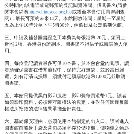
公時間內)以電話或電郵預約登記閱覽時間、借閱書名(請參
閱本會網頁
http://chineseca.org.hk/
或親至本會使用內聯網查
閱)，最長可預約未來14天。本館開放時間：星期一至星期
五為上午10時分至下午5時30分，例假日及公眾假期休館。
三、申請及補發圖書證之工本費為每張港幣 20元，須附上
近照 2張、香港身份證副本。圖書證不得借予或轉讓他人使
用。
四、每位登記讀者最多可借10本書，於本會會堂內閱讀。讀
者須確保圖書在借閱過程中，保持完好無缺，並於當日歸
還。如有汙漬或損壞，須繳付定額罰款港幣1,000元並取消
圖書證。
五、本館只提供黑白影印服務，影印費每頁港幣1元。讀者
如須影印資料，必須遵守版權法的規定，並對任何因違反版
權法所招致的法律後果承擔全部責任。
六、基於保安理由，必須使用本館指定的出入口。讀者進入
圖書館前隨身手袋及背包必須寄存於儲物櫃，儲物櫃之鑰匙