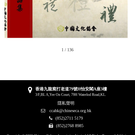
1
/
136
香港九龍窩打老道79號H怡安閣A座3樓
3/F,BL A,Yee On Court, 79H Waterlod Road,KL.
隱私聲明
ccahk@chineseca.org.hk
(852)2711 5179
(852)2768 8985