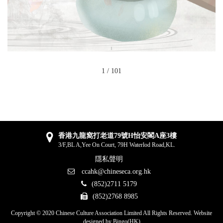
1
/
101
香港九龍窩打老道79號H怡安閣A座3樓
3/F,BL A,Yee On Court, 79H Waterlod Road,KL.
隱私聲明
ccahk@chineseca.org.hk
(852)2711 5179
(852)2768 8985
Copyright © 2020 Chinese Culture Association Limited All Rights Reserved. Website
designed by
Bingo(HK)