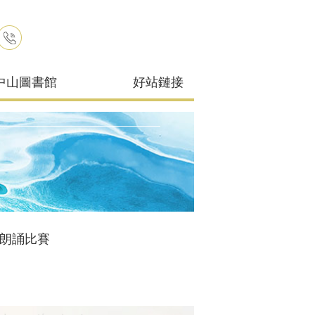
中山圖書館
好站鏈接
」朗誦比賽