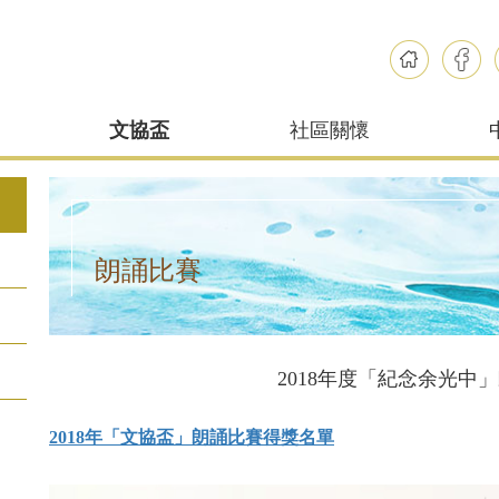
文協盃
社區關懷
朗誦比賽
2018年度「紀念余光中
2018年「文協盃」朗誦比賽得獎名單