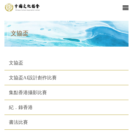
文協盃
文協盃
文協盃AI設計創作比賽
集點香港攝影比賽
紀．錄香港
書法比賽