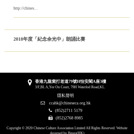
http://chines...
2018年度「紀念余光中」朗誦比賽
香港九龍窩打老道79號H怡安閣A座3樓
3/F,BL A,Yee On Court, 79H Waterlod Road,KL.
隱私聲明
ccahk@chineseca.org.hk
(852)2711 5179
(852)2768 8985
Copyright © 2020 Chinese Culture Association Limited All Rights Reserved. Website
designed by
Bingo(HK)