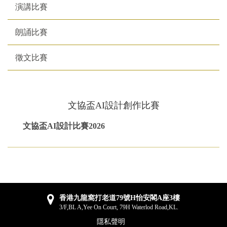
演講比賽
朗誦比賽
徵文比賽
文協盃AI設計創作比賽
文協盃AI設計比賽2026
香港九龍窩打老道79號H怡安閣A座3樓
3/F,BL A,Yee On Court, 79H Waterlod Road,KL.
隱私聲明