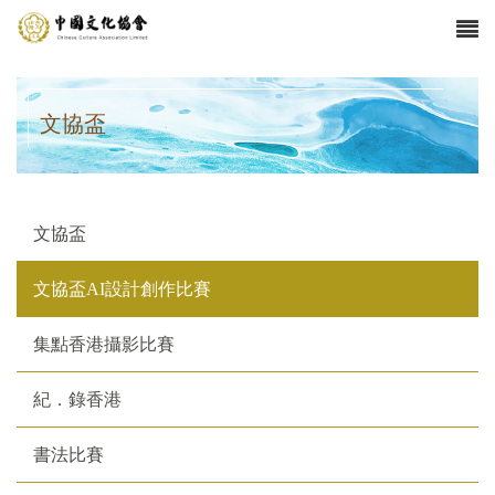
文協盃
文協盃
文協盃AI設計創作比賽
集點香港攝影比賽
紀．錄香港
書法比賽