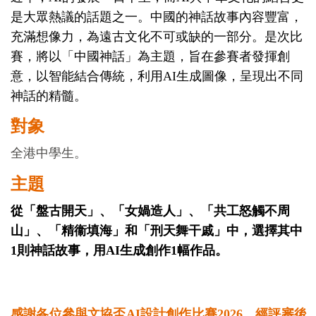
是大眾熱議的話題之一。中國的神話故事內容豐富，
充滿想像力，為遠古文化不可或缺的一部分。是次比
賽，將以「中國神話」為主題，旨在參賽者發揮創
意，以智能結合傳統，利用AI生成圖像，呈現出不同
神話的精髓。
對象
全港中學生
。
主題
從「盤古開天」、「
女媧造
人
」、「
共工怒觸不周
山
」、「
精衞填海
」和「
刑天舞干戚
」中，選擇其中
1
則神話故事，用
AI
生成創作
1
幅作品。
感謝各位參與文協盃AI設計創作比賽2026，經評審後