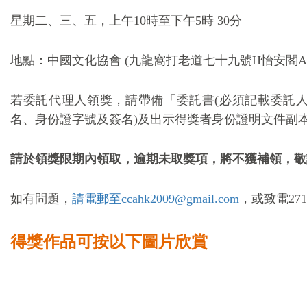
星期二、三、五，上午
10
時至下午
5
時
30
分
地點：中國文化協會
(
九龍窩打老道七十九號H怡安閣A
若委託代理人領獎，請帶備「委託書(必須記載委託
名、身份證字號及簽名)及出示得獎者身份證明文件副
請於領獎限期內領取，逾期未取獎項，將不獲補領，敬
如有問題，
請
電郵至ccahk2009@gmail.com
，或致電
27
得獎作品可按以下圖片欣賞