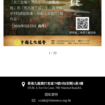
1
/
29
香港九龍窩打老道79號H怡安閣A座3樓
3/F,BL A,Yee On Court, 79H Waterlod Road,KL.
隱私聲明
ccahk@chineseca.org.hk