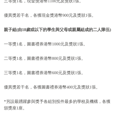
三等獎
1
名，現金獎港幣
1100
元及獎狀
1
張。
優異獎若干名，各獲現金獎港幣
900
元及獎狀
1
張。
親子組(
由18
歲或以下的學生與父母或親屬組成的二人隊伍)
一等獎
1
名，圖書禮券港幣
1000
元及獎狀
1
張。
二等獎
1
名，圖書禮券港幣
800
元及獎狀
1
張。
三等獎
1
名，圖書禮券港幣
600
元及獎狀
1
張。
優異獎若干名，各獲圖書禮券港幣
400
元及獎狀
1
張。
*
另設最踴躍參與獎予各組別投件最多的學校及機構，各獲
頒獎座
1
座。