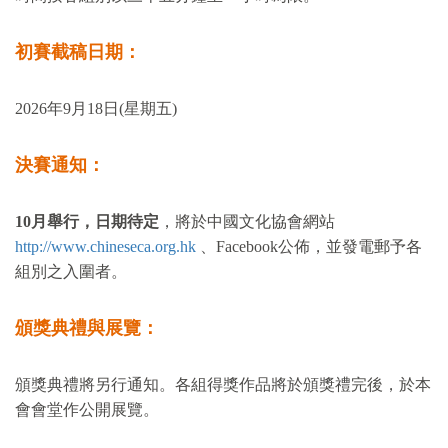
初賽截稿日期：
2026
年
9
月
18
日
(
星期五
)
決賽通知：
10
月舉行，日期待定
，將於中國文化協會網站
http://www.chineseca.org.hk
、
Facebook
公佈，並發電郵予各
組別之入圍者。
頒獎典禮與展覽：
頒獎典禮將另行通知。各組得獎作品將於頒獎禮完後，於本
會會堂作公開展覽。