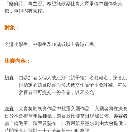
「樂府詩」為主題。希望能鼓勵社會大眾承傳中國傳統美
德，重視固有國粹。
對象：
全港小學生、中學生及
18
歲或以上香港市民。
比賽內容：
初賽
：由參加者以個人或組別（親子組）名義報名，按各組
別指定的題目以書面形式遞交作品予本會評審。每位
參賽者只可提交一份作品，以示公允。
決賽
：大會將於初賽作品中挑選入圍作品，入圍者將在決賽
日於本會禮堂即席揮毫，題
目於比賽當日現場公佈。參賽者
需自備毛筆、印章及墊布，比賽用紙及墨水則由
大會提供，
時間按各組別以三十五分鐘至
一小時為限。