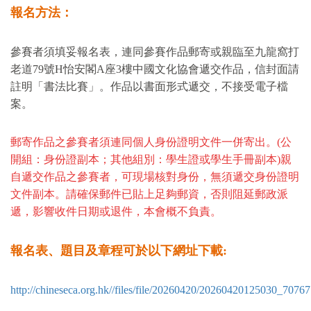
報名方法：
參賽者須填妥報名表，連同參賽作品郵寄或親臨至九龍窩打
老道
79
號
H
怡安閣
A
座
3
樓中國文化協會遞交作品，信封面請
註明「書法比賽」。作品以書面形式遞交，不接受電子檔
案。
郵寄作品之參賽者須連同個人身份證明文件一併寄出。
(
公
開組：身份證副本；其他組別：學生證或學生手冊副本
)
親
自遞交作品之參賽者，可現場核對身份，無須遞交身份證明
文件副本。
請確保郵件已貼上足夠郵資，否則阻延郵政派
遞，影響收件日期或退件，本會概不負責。
報名表、題目及章程可於以下網址下載
:
http://chineseca.org.hk//files/file/20260420/20260420125030_70767