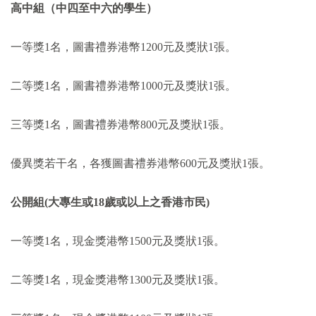
高中組（中四至中六的學生）
一等獎
1
名，圖書禮券港幣
1200
元及獎狀
1
張。
二等獎
1
名，圖書禮券港幣
1000
元及獎狀
1
張。
三等獎
1
名，圖書禮券港幣
800
元及獎狀
1
張。
優異獎若干名，各獲圖書禮券港幣
600
元及獎狀
1
張。
公開組(
大專生或18
歲或以上之香港市民)
一等獎
1
名，現金獎港幣
1500
元及獎狀
1
張。
二等獎
1
名，現金獎港幣
1300
元及獎狀
1
張。