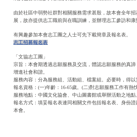
由於社區中弱勢社群對相關服務需求甚殷，故本會全年招
展，故亦提供志工職前與在職訓練，並辦理志工參訪和康
有興趣參加本會志工團之人士可先下載簡章及報名表。
志工招募報名表
「文協志工團」
宗旨：本會期透過志願服務及交流，體認志願服務的真諦
增進社會和諧。
服務內容：分為服務組、活動組、檔案組。必要時，得以
報名資格：
(一)年齡：16-65歲。
(二)對志願服務工作有熱
服務地點：中國文化協會、中山圖書館或舉辦活動之地點
報名方式：填妥報名表連同相關文件包括報名表、身份證
本會。