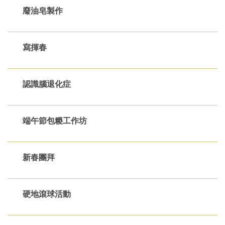
廢油皂製作
寫揮春
認識腦退化症
端午節包糉工作坊
新春團拜
硬地滾球活動