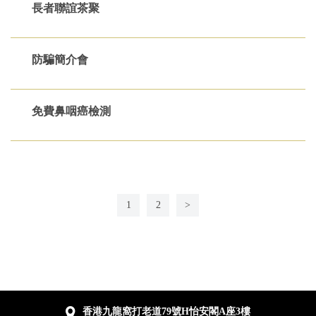
長者聯誼茶聚
防騙簡介會
免費鼻咽癌檢測
1
2
>
香港九龍窩打老道79號H怡安閣A座3樓