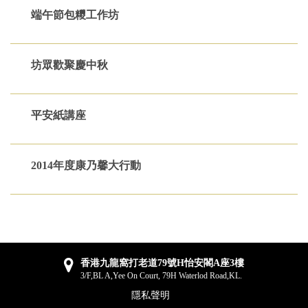
端午節包糭工作坊
坊眾歡聚慶中秋
平安紙講座
2014年度康乃馨大行動
香港九龍窩打老道79號H怡安閣A座3樓
3/F,BL A,Yee On Court, 79H Waterlod Road,KL.
隱私聲明