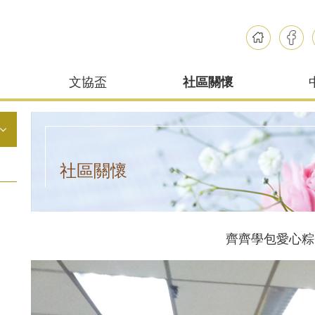
文協盃
社區關懷
社區關懷
齊齊學包愛心粽