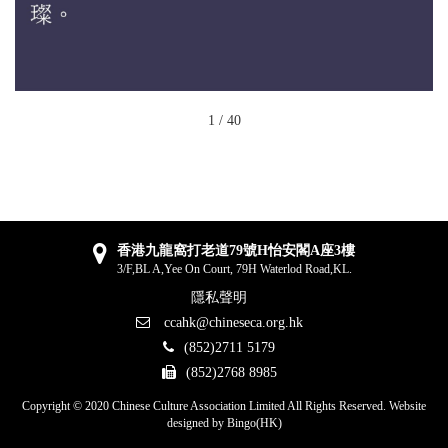
1
/
40
香港九龍窩打老道79號H怡安閣A座3樓
3/F,BL A,Yee On Court, 79H Waterlod Road,KL.
隱私聲明
ccahk@chineseca.org.hk
(852)2711 5179
(852)2768 8985
Copyright © 2020 Chinese Culture Association Limited All Rights Reserved. Website
designed by
Bingo(HK)