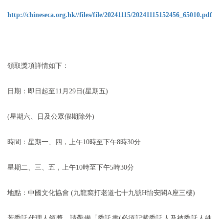
http://chineseca.org.hk//files/file/20241115/20241115152456_65010.pdf
領取獎項詳情如下：
日期：即日起至11月29日(星期五
)
(星期六、日及公眾假期除外
)
時間：星期一、四，上午
10
時至下午
8
時
30
分
星期二、三、五，上午
10
時至下午
5
時
30
分
地點：中國文化協會
(
九龍窩打老道七十九號H怡安閣A座三樓)
若委託代理人領獎，請帶備「委託書(必須記載委託人及被委託人姓