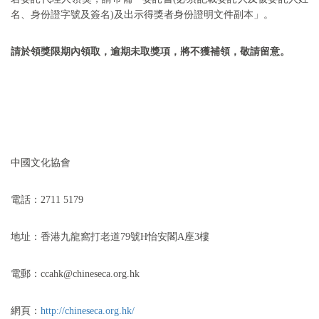
名、身份證字號及簽名)及出示得獎者身份證明文件副本」。
請於領獎限期內領取，逾期未取獎項，將不獲補領，敬請留意。
中國文化協會
電話：
2711 5179
地址：香港九龍窩打老道
79
號
H
怡安閣
A
座
3
樓
電郵：
ccahk@chineseca.org.hk
網頁：
http://chineseca.org.hk/