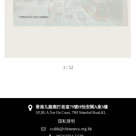
1
/
12
香港九龍窩打老道79號H怡安閣A座3樓
3/F,BL A,Yee On Court, 79H Waterlod Road,KL.
隱私聲明
ccahk@chineseca.org.hk