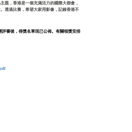
為主題，香港是一個充滿活力的國際大都會，
量。透過比賽，希望大家用影像，記錄香港不
經評審後，
得獎名單現已公佈。
有關領獎安排
.pdf