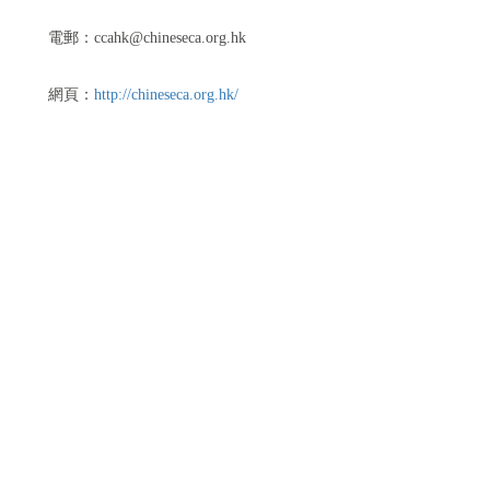
電郵：
ccahk@chineseca.org.hk
網頁：
http://chineseca.org.hk/