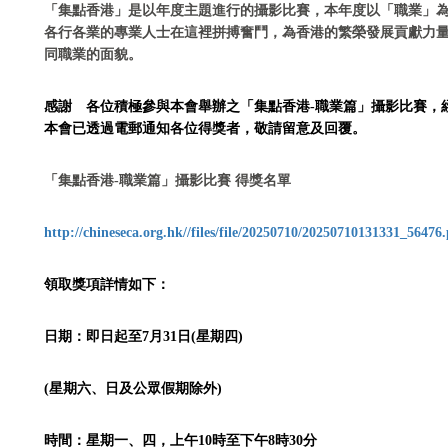
「集點香港」是以年度主題進行的攝影比賽，本年度以「職業」
各行各業的專業人士在這裡拼搏奮鬥，為香港的繁榮發展貢獻力
同職業的面貌。
感謝 各位積極參與本會舉辦之「集點
香港-職業篇
」攝影比賽，
本會已透過電郵通知各位得獎者，敬請留意及回覆。
「集點
香港-職業篇
」攝影比賽
得獎名單
http://chineseca.org.hk//files/file/20250710/20250710131331_56476
領取獎項詳情如下：
日期：即日起至7月31日(星期四)
(星期六、日及公眾假期除外)
時間：星期一、四，上午10時至下午8時30分