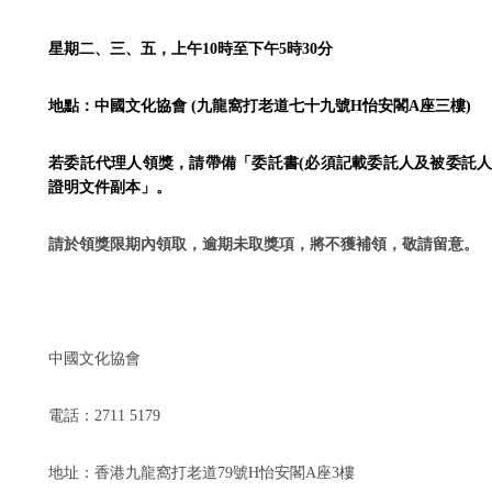
星期二、三、五，上午10時至下午5時30分
地點：中國文化協會 (九龍窩打老道七十九號H怡安閣A座三樓)
若委託代理人領獎，請帶備「委託書(必須記載委託人及被委託人
證明文件副本」。
請於領獎限期內領取，逾期未取獎項，將不獲補領，敬請留意。
中國文化協會
電話：
2711 5179
地址：香港九龍窩打老道
79
號
H
怡安閣
A
座
3
樓