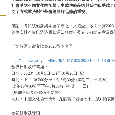
社會受到不同文化的衝擊，中華傳統品德與我們似乎越走
文字方式重拾對中華傳統良好品德的重視。
感謝　各位積極參與本會舉辦之「文協盃」徵文比賽202
領獎安排本會已透過電郵通知各位得獎者，敬請留意及回
「文協盃」徵文比賽2023得獎名單
http://chineseca.org.hk//files/file/20231005/20231005151356_
領獎日期及時間如下:
日期：2023年10月5日(四)至10月20日(五)
時間：上午10時00分至下午5時30分 (星期二、三及五)
 上午10時00分至下午8時30分 (星期一、四)
 (星期六日及公眾假期除外)
地點：中國文化協會會堂 (九龍窩打老道七十九號H怡安閣
參賽組別及獎項