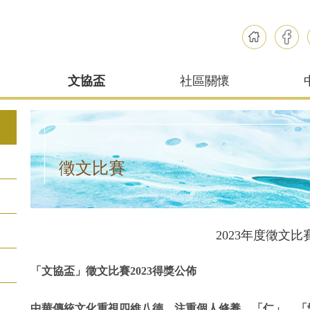
文協盃
社區關懷
徵文比賽
2023年度徵文比
「文協盃」徵文比賽
2023得獎公佈
中華傳統文化重視四維八德，注重個人修養，「仁」、「