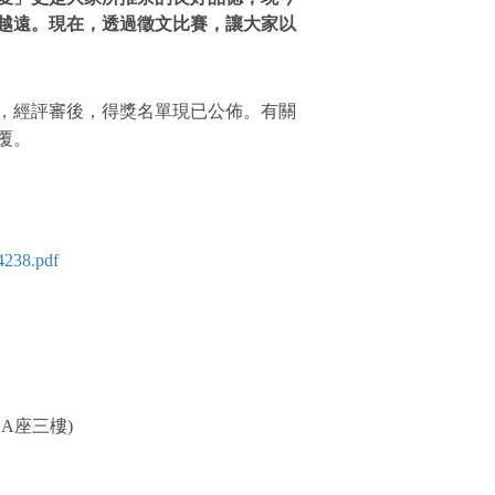
越遠。現在，透過徵文比賽，讓大家以
3，經評審後，得獎名單現已公佈。有關
覆。
44238.pdf
A座三樓)