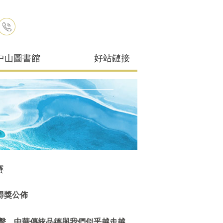
中山圖書館
好站鏈接
賽
4得獎公佈
擊，中華傳統品德與我們似乎越走越