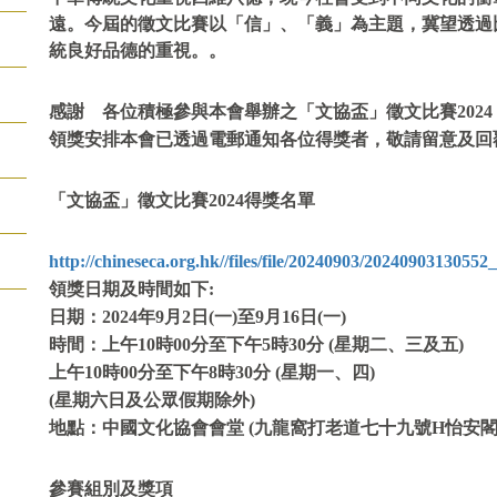
遠。今屆的徵文比賽以「信」、「義」為主題，冀望透過
統良好品德的重視。
。
感謝 各位積極參與本會舉辦之「文協盃」徵文比賽202
領獎安排本會已透過電郵通知各位得獎者，敬請留意及回
「文協盃」徵文比賽2024得獎名單
http://chineseca.org.hk//files/file/20240903/20240903130552
領獎日期及時間如下:
日期：2024年9月2日(一)至9月16日(一)
時間：上午10時00分至下午5時30分 (星期二、三及五)
上午10時00分至下午8時30分 (星期一、四)
(星期六日及公眾假期除外)
地點：中國文化協會會堂 (九龍窩打老道七十九號H怡安閣
參賽組別及獎項