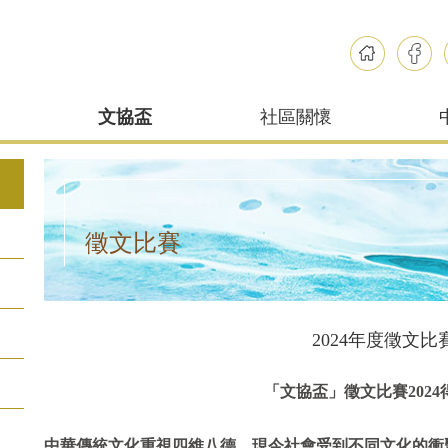
文協盃
社區關懷
徵文比賽
2024年度徵文比
「文協盃」徵文比賽
202
中華傳統文化重視四維八德，現今社會受到不同文化的衝