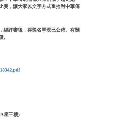
比賽，讓大家以文字方式重拾對中華傳
4，經評審後，得獎名單現已公佈。有關
覆。
_18342.pdf
A座三樓)