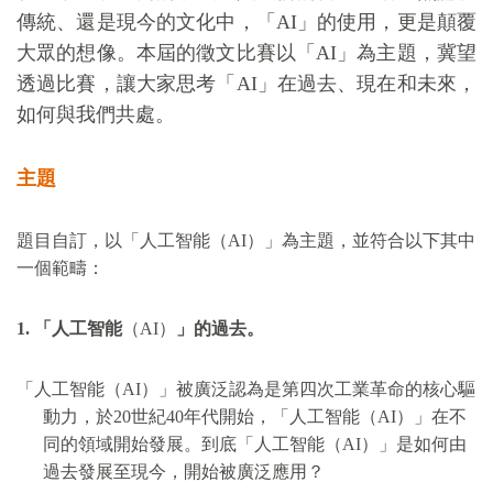
傳統、還是現今的文化中，「
AI
」的使用，更是顛覆
大眾的想像。本屆的徵文比賽以「
AI
」為主題，冀望
透過比賽，讓大家思考「
AI
」在過去、現在和未來，
如何與我們共處。
主題
題目自訂，以「人工智能（
AI
）」為主題，並符合以下其中
一個範疇：
1.
「人工智能
（
AI
）
」的過去。
「人工智能（
AI
）」被廣泛認為是第四次工業革命的核心驅
動力，於
20
世紀
40
年代開始，「人工智能（
AI
）」在不
同的領域開始發展。到底「人工智能（
AI
）」是如何由
過去發展至現今，開始被廣泛應用？