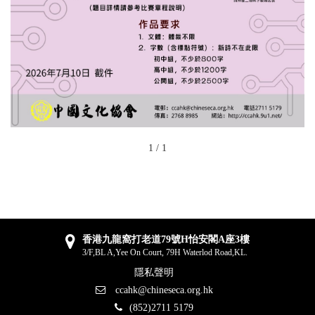
1
/
1
香港九龍窩打老道79號H怡安閣A座3樓
3/F,BL A,Yee On Court, 79H Waterlod Road,KL.
隱私聲明
ccahk@chineseca.org.hk
(852)2711 5179