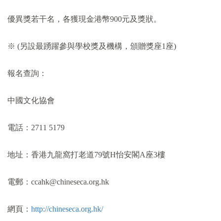
優異獎若干名，各獲現金港幣
900
元及獎狀。
※
(
另設最踴躍參與學校獎及機構，頒贈獎座
1
座
)
報名查詢：
中國文化協會
電話：
2711 5179
地址：香港九龍窩打老道
79
號
H
怡安閣
A
座
3
樓
電郵：
ccahk@chineseca.org.hk
網頁：
http://chineseca.org.hk/