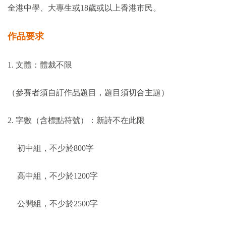
全港中學、大專生或
18
歲或以上香港市民。
作品要求
1.
文體：體裁不限
（參賽者須自訂作品題目，題目須切合主題）
2.
字數（含標點符號）：新詩不在此限
初中組，不少於
800
字
高中組，不少於
1200
字
公開組，不少於
2500
字