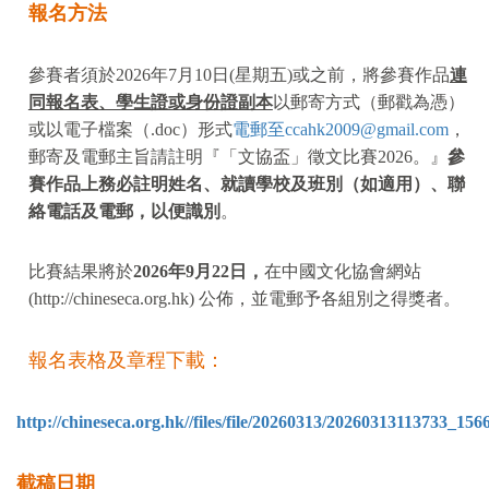
報名方法
參賽者須於2026年7月10日(星期五)或之前，將參賽作品
連
同報名表、學生證或身份證副本
以郵寄方式（郵戳為憑）
或以電子檔案（.doc）形式
電郵至
ccahk2009@gmail.com
，
郵寄及電郵主旨請註明『「文協盃」徵文比賽
2026
。』
參
賽作品上務必註明姓名、就讀學校及班別（如適用）、聯
絡電話及電郵，以便識別
。
比賽結果將於
2026
年
9
月
22
日
，
在中國文化協會網站
(
http://chineseca.org.hk
) 公佈，並電郵予各組別之得獎者。
報名表格及章程下載：
http://chineseca.org.hk//files/file/20260313/20260313113733_156
截稿日期