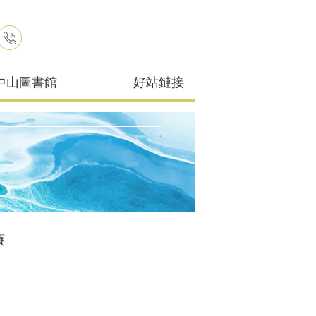
中山圖書館
好站鏈接
賽