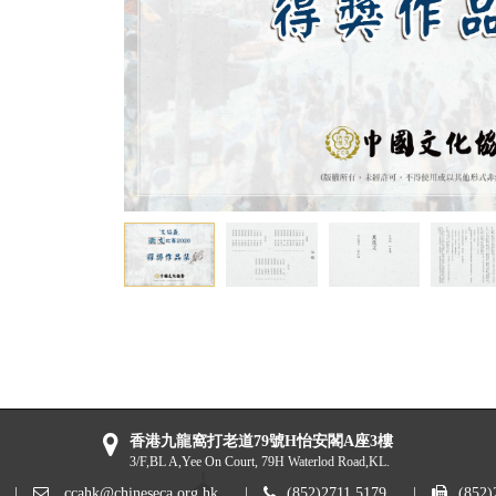
香港九龍窩打老道79號H怡安閣A座3樓
3/F,BL A,Yee On Court, 79H Waterlod Road,KL.
|
ccahk@chineseca.org.hk
|
(852)2711 5179
|
(852)