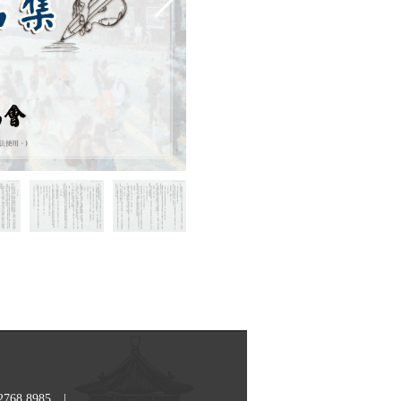
2768 8985
|