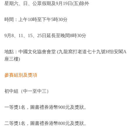
星期六、日、公眾假期及
9
月
19
日
(
五
)
除外
時間：上午
10
時至下午
5
時
30
分
9月
8
、
11
、
15
、
25
日延長至晚間
8
時
30
分
地點：中國文化協會會堂 (九龍窩打老道七十九號H怡安閣A
座三樓)
參賽組別及獎項
初中組（中一至中三）
一等獎1名，圖書禮券港幣900元及獎狀。
二等獎1名，圖書禮券港幣800元及獎狀。