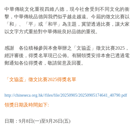
中華傳統文化重視四維八德，現今社會受到不同文化的衝
擊，中華傳統品德與我們似乎越走越遠。今屆的徵文比賽以
「和」、「平」或「和平」為主題，冀望透過比賽，讓大家
以文字方式重拾對中華傳統良好品德的重視。
感謝 各位積極參與本會舉辦之「文協盃」徵文比賽2025，
經評審後，得獎名單現已公佈。有關領獎安排本會已透過電
郵通知各位得獎者，敬請留意及回覆。
「文協盃」徵文比賽2025得獎名單
http://chineseca.org.hk//files/file/20250905/20250905174641_40790.pdf
領獎日期及時間如下:
日期：
9
月
8
日
(
一
)
至
9
月
26
日
(
五
)